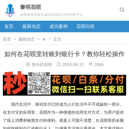
黎明花呗

花呗接单商家☀️诚信花呗24小时在线平台
首页
最新动态
成功案例
花呗问答



首页
最新动态
☀️
正文
如何在花呗里转账到银行卡？教你轻松操作



快乐的花呗
2024-06-22
2665
现代生活中，移动支付已经成为人们生活中不可或缺的一部分。
在支付宝的应用里，花呗作为一种便捷的信用支付方式，为用户提供
了线上消费和账期支付的便利。很多人可能不清楚，在花呗里的余额
如何转移到自己的银行卡上，以便更灵活地运用资金。本文将详细介