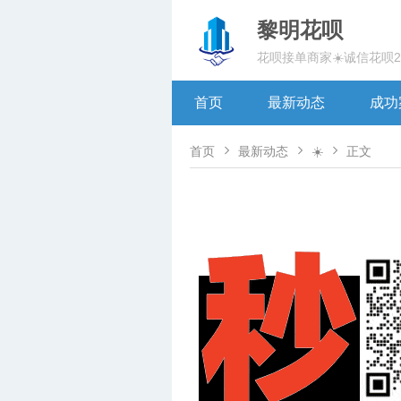
黎明花呗
花呗接单商家☀️诚信花呗
首页
最新动态
成功



首页
最新动态
☀️
正文