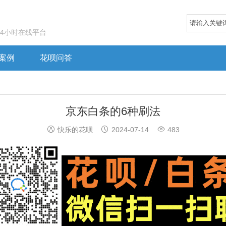
24小时在线平台
案例
花呗问答
京东白条的6种刷法



快乐的花呗
2024-07-14
483