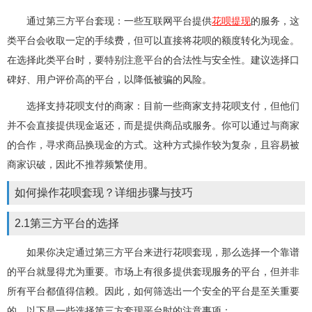
通过第三方平台套现：一些互联网平台提供
花呗提现
的服务，这
类平台会收取一定的手续费，但可以直接将花呗的额度转化为现金。
在选择此类平台时，要特别注意平台的合法性与安全性。建议选择口
碑好、用户评价高的平台，以降低被骗的风险。
选择支持花呗支付的商家：目前一些商家支持花呗支付，但他们
并不会直接提供现金返还，而是提供商品或服务。你可以通过与商家
的合作，寻求商品换现金的方式。这种方式操作较为复杂，且容易被
商家识破，因此不推荐频繁使用。
如何操作花呗套现？详细步骤与技巧
2.1第三方平台的选择
如果你决定通过第三方平台来进行花呗套现，那么选择一个靠谱
的平台就显得尤为重要。市场上有很多提供套现服务的平台，但并非
所有平台都值得信赖。因此，如何筛选出一个安全的平台是至关重要
的。以下是一些选择第三方套现平台时的注意事项：