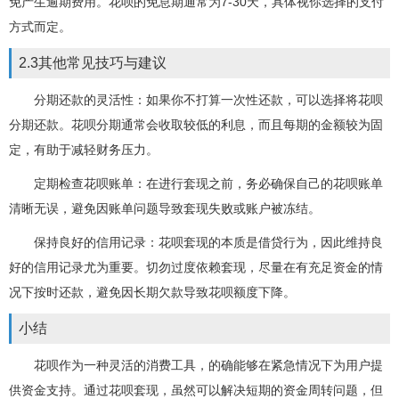
免产生逾期费用。花呗的免息期通常为7-30天，具体视你选择的支付
方式而定。
2.3其他常见技巧与建议
分期还款的灵活性：如果你不打算一次性还款，可以选择将花呗
分期还款。花呗分期通常会收取较低的利息，而且每期的金额较为固
定，有助于减轻财务压力。
定期检查花呗账单：在进行套现之前，务必确保自己的花呗账单
清晰无误，避免因账单问题导致套现失败或账户被冻结。
保持良好的信用记录：花呗套现的本质是借贷行为，因此维持良
好的信用记录尤为重要。切勿过度依赖套现，尽量在有充足资金的情
况下按时还款，避免因长期欠款导致花呗额度下降。
小结
花呗作为一种灵活的消费工具，的确能够在紧急情况下为用户提
供资金支持。通过花呗套现，虽然可以解决短期的资金周转问题，但