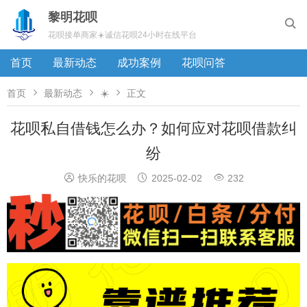
黎明花呗

花呗接单商家☀️诚信花呗24小时在线平台
首页
最新动态
成功案例
花呗问答



首页
最新动态
☀️
正文
花呗私自借钱怎么办？如何应对花呗借款纠
纷



快乐的花呗
2025-02-02
232