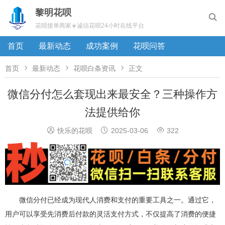
黎明花呗

花呗接单商家☀️诚信花呗24小时在线平台
首页
最新动态
成功案例
花呗问答



首页
最新动态
花呗白条资讯
正文
微信分付怎么套现出来最安全？三种操作方
法提供给你



快乐的花呗
2025-03-06
322
微信分付已经成为现代人消费和支付的重要工具之一。通过它，
用户可以享受先消费后付款的灵活支付方式，不仅提高了消费的便捷