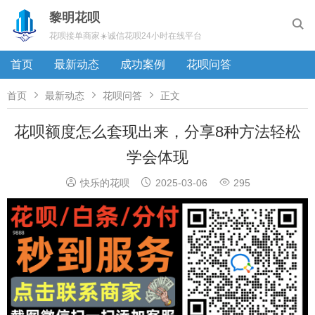
黎明花呗

花呗接单商家☀️诚信花呗24小时在线平台
首页
最新动态
成功案例
花呗问答



首页
最新动态
花呗问答
正文
花呗额度怎么套现出来，分享8种方法轻松
学会体现



快乐的花呗
2025-03-06
295