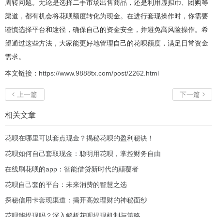
周转问题。无论是选择二手市场出售商品，还是利用虚拟币、团购等
渠道，都有机会将花呗额度转化为现金。在进行套现操作时，你需要
谨慎选择平台和途径，确保自己的资金安全，并避免高风险操作。希
望通过这些方法，大家能更好地管理自己的花呗额度，满足日常资金
需求。
本文链接：
https://www.9888tx.com/post/2262.html
上一篇
下一篇


相关文章
花呗在哪里可以套点现金？揭秘花呗的盈利秘诀！
花呗如何自己套取现金：聪明用花呗，掌控财务自由
在线刷花呗的app：智能借贷新时代的颠覆者
花呗自己套的平台：未来消费的智慧之选
探秘信用卡套现渠道：揭开高效理财的神秘面纱
花呗能提现吗？深入解析花呗提现机制与策略