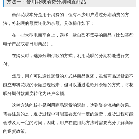
方法一：使用花呗消费分期购置商品
虽然花呗本身是用于消费的，但有不少用户通过分期消费的方
法，将花呗的额度转化为余额。具体操作如下：
在一些大型电商平台上，选择一款自己不需要的商品（比如某些
电子产品或者日用商品）。
在购买时，选择分期付款的方式，利用花呗的分期功能进行支
付。
然后，用户可以通过退货的方式将商品退还，虽然商品退货后不
能立即将花呗的余额提现出来，但可以通过退款到余额的方式，将花
呗分期付款额度转化为账户余额。
这种方法的核心是利用商品退货的退款，达到资金流动的效果。
需要注意的是，退货过程中可能需要支付一定的运费，退货过程可能
会涉及到一定的时间，因此，用户在使用此方法时需要充分了解商家
的退货政策。