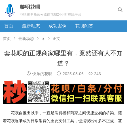
黎明花呗

花呗接单商家☀️诚信花呗24小时在线平台
首页
最新动态
成功案例
花呗问答



首页
最新动态
☀️
正文
套花呗的正规商家哪里有，竟然还有人不知
道？



快乐的花呗
2025-03-06
243
花呗自推出以来，一直是消费者和商家之间便捷交易的桥梁。随
着花呗逐渐成为日常消费的重要支付工具，也涌现出许多不正规、甚