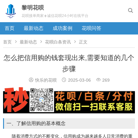
黎明花呗

花呗接单商家☀️诚信花呗24小时在线平台
首页
最新动态
成功案例
花呗问答



首页
最新动态
花呗白条资讯
正文
怎么把信用购的钱套现出来,需要知道的几个
步骤



快乐的花呗
2025-03-06
269
一、了解信用购的基本概念
随着消费方式的不断变化，信用购成为越来越多人日常消费的重