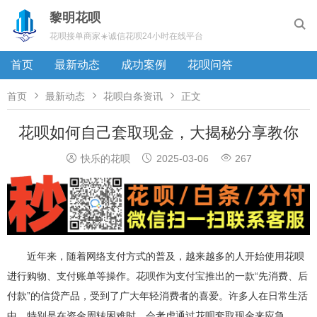
黎明花呗

花呗接单商家☀️诚信花呗24小时在线平台
首页
最新动态
成功案例
花呗问答



首页
最新动态
花呗白条资讯
正文
花呗如何自己套取现金，大揭秘分享教你



快乐的花呗
2025-03-06
267
近年来，随着网络支付方式的普及，越来越多的人开始使用花呗
进行购物、支付账单等操作。花呗作为支付宝推出的一款“先消费、后
付款”的信贷产品，受到了广大年轻消费者的喜爱。许多人在日常生活
中，特别是在资金周转困难时，会考虑通过花呗套取现金来应急。