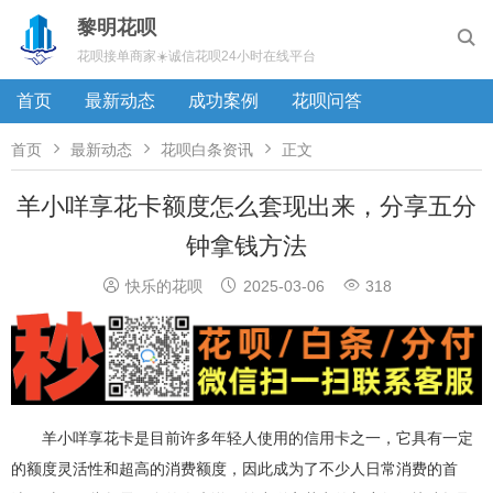
黎明花呗

花呗接单商家☀️诚信花呗24小时在线平台
首页
最新动态
成功案例
花呗问答



首页
最新动态
花呗白条资讯
正文
羊小咩享花卡额度怎么套现出来，分享五分
钟拿钱方法



快乐的花呗
2025-03-06
318
羊小咩享花卡是目前许多年轻人使用的信用卡之一，它具有一定
的额度灵活性和超高的消费额度，因此成为了不少人日常消费的首