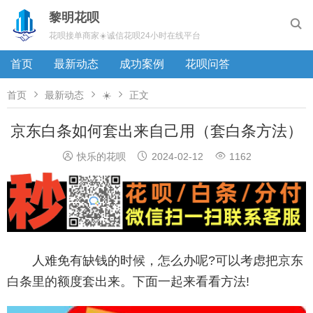
黎明花呗

花呗接单商家☀️诚信花呗24小时在线平台
首页
最新动态
成功案例
花呗问答



首页
最新动态
☀️
正文
京东白条如何套出来自己用（套白条方法）



快乐的花呗
2024-02-12
1162
人难免有缺钱的时候，怎么办呢?可以考虑把京东
白条里的额度套出来。下面一起来看看方法!