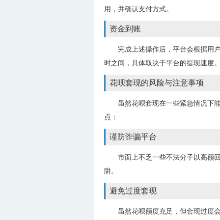
用，并确认支付方式。
资金到账
完成上述操作后，平台会根据用
时之间，具体取决于平台的提现速度
花呗套现的风险与注意事项
虽然花呗套现在一些紧急情况下
点：
谨防诈骗平台
市面上不乏一些不法分子以高额
阱。
避免过度套现
虽然花呗额度充足，但套现过度