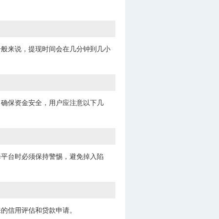
一般来说，提现时间会在几分钟到几小
了确保资金安全，用户应注意以下几
择平台时必须保持警惕，避免掉入陷
来的信用评估和贷款申请。