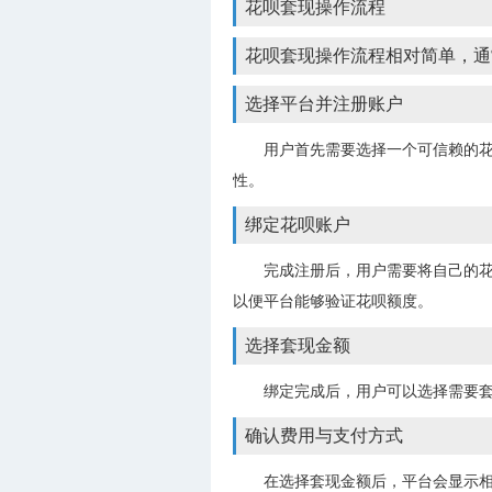
花呗套现操作流程
花呗套现操作流程相对简单，通
选择平台并注册账户
用户首先需要选择一个可信赖的
性。
绑定花呗账户
完成注册后，用户需要将自己的
以便平台能够验证花呗额度。
选择套现金额
绑定完成后，用户可以选择需要
确认费用与支付方式
在选择套现金额后，平台会显示