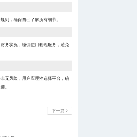
关规则，确保自己了解所有细节。
和财务状况，谨慎使用套现服务，避免
并非无风险，用户应理性选择平台，确
关键。
下一篇
