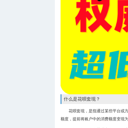
什么是花呗套现？
花呗套现，是指通过某些平台或
额度，提前将账户中的消费额度变现