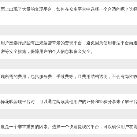
市面上出现了大量的套现平台，如何在众多平台中选择一个合适的呢？选
。用户应选择那些有正规运营背景的套现平台，避免因为使用非法平台而
加密等安全措施，保障用户的个人信息和资金安全。
套现所需的费用，包括服务费、手续费等，且费用结构透明，不会有隐性
选择花呗套现平台时，可以通过阅读其他用户的评价和经验分享来了解平
速度是一个非常重要的因素。选择一个快速提现的平台，可以确保用户在