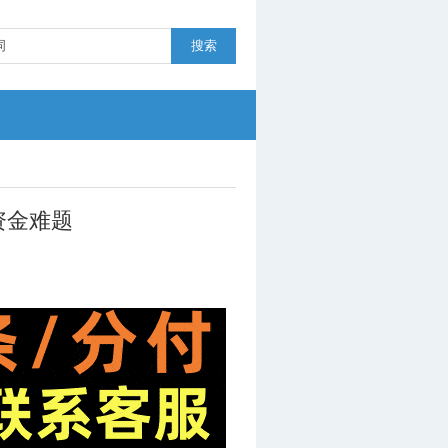
搜索
资金难题