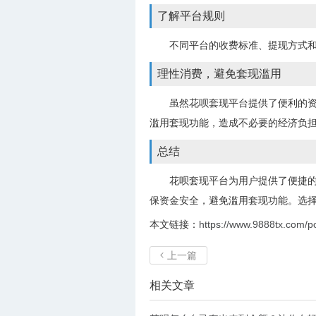
了解平台规则
不同平台的收费标准、提现方式
理性消费，避免套现滥用
虽然花呗套现平台提供了便利的
滥用套现功能，造成不必要的经济负
总结
花呗套现平台为用户提供了便捷
保资金安全，避免滥用套现功能。选
本文链接：
https://www.9888tx.com/p
上一篇

相关文章