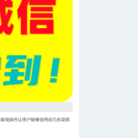
的套现操作让用户能够借用自己的花呗