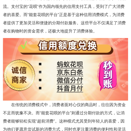
流。支付宝的“花呗”作为国内领先的信用支付工具，受到了广大消费
者的喜爱。而“能套花呗的平台”正是基于这种信用消费模式，为消费
者提供了更加灵活和便捷的分期付款服务。这些平台不仅满足了消费
者在购物时的资金需求，还极大地提升了消费体验。
在传统的消费模式中，消费者面对心仪的商品时，往往因为资金
不足而犹豫不决。而“能套花呗的平台”则通过分期付款的方式，让消
费者能够轻松实现“超前消费”。这种模式尤其受到年轻人的喜爱，因
为他们更愿意尝试新的消费方式，同时也更注重消费的便利性和灵活