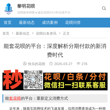
黎明花呗

花呗接单商家☀️诚信花呗24小时在线平台
首页
最新动态
成功案例
花呗问答



首页
最新动态
花呗白条资讯
正文
能套花呗的平台：深度解析分期付款的新消
费时代



快乐的花呗
2025-03-27
276
能
套花呗
的平台：重新定义消费方式
近年来，随着互联网技术的飞速发展，信用消费逐渐成为一种潮