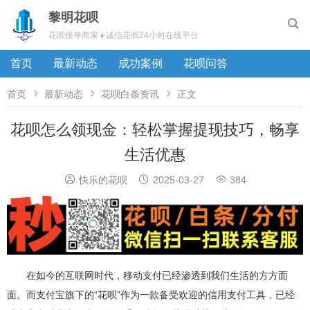
黎明花呗

花呗接单商家☀️诚信花呗24小时在线平台
首页
最新动态
成功案例
花呗问答



首页
最新动态
花呗白条资讯
正文
花呗怎么领现金：轻松掌握提现技巧，畅享
生活优惠



快乐的花呗
2025-03-27
384
在如今的互联网时代，移动支付已经渗透到我们生活的方方面
面。而支付宝旗下的“花呗”作为一款备受欢迎的信用支付工具，已经