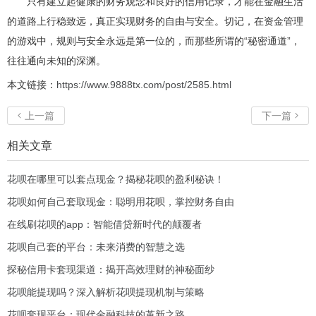
只有建立起健康的财务观念和良好的信用记录，才能在金融生活
的道路上行稳致远，真正实现财务的自由与安全。切记，在资金管理
的游戏中，规则与安全永远是第一位的，而那些所谓的“秘密通道”，
往往通向未知的深渊。
本文链接：
https://www.9888tx.com/post/2585.html
上一篇
下一篇


相关文章
花呗在哪里可以套点现金？揭秘花呗的盈利秘诀！
花呗如何自己套取现金：聪明用花呗，掌控财务自由
在线刷花呗的app：智能借贷新时代的颠覆者
花呗自己套的平台：未来消费的智慧之选
探秘信用卡套现渠道：揭开高效理财的神秘面纱
花呗能提现吗？深入解析花呗提现机制与策略
花呗套现平台：现代金融科技的革新之路