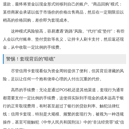
退款，最终将资金以现金形式转移到自己的账户。“商品回购”模式：
某些商家会承诺以低于市场价的价格出售商品，然后在一定期限后以
稍高的价格回购，差价即为套现成本。
这种模式风险较高，容易遭遇“跑路”风险。“代付”或“垫付”：有些
人会以代付账单、垫付货款等名义，让持卡人刷卡支付，然后返还现
金，从中收取一定比例的手续费。
警惕！套现背后的“暗礁”
尽管信用卡套现看似为资金周转提供了便利，但其背后潜藏的风
险，足以让任何一个抱有侥幸心理的人付出沉重的代价。
高昂的手续费：无论是通过POS机还是其他渠道，套现行为通常
都需要支付一定比例的手续费，这使得实际到手现金的成本远高于银
行的正常取现费用，有时甚至超过了银行的贷款利率。触犯法律红
线：信用卡套现，特别是大规模、频繁的套现行为，被视为一种违规
操作，甚至可能触犯《中华人民共和国刑法》中的“非法经营罪”或“信