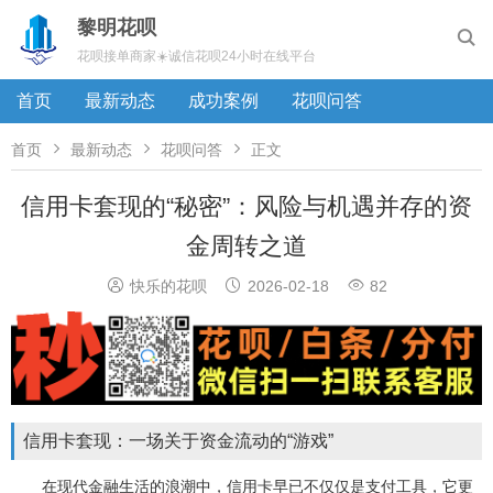
黎明花呗

花呗接单商家☀️诚信花呗24小时在线平台
首页
最新动态
成功案例
花呗问答



首页
最新动态
花呗问答
正文
信用卡套现的“秘密”：风险与机遇并存的资
金周转之道



快乐的花呗
2026-02-18
82
信用卡套现：一场关于资金流动的“游戏”
在现代金融生活的浪潮中，信用卡早已不仅仅是支付工具，它更