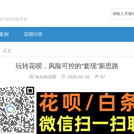
24小时在线平台
案例
花呗问答

正文
玩转花呗，风险可控的“套现”新思路



快乐的花呗
2026-02-18
87