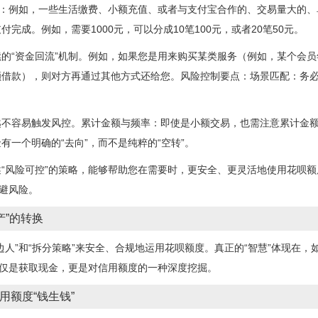
景：例如，一些生活缴费、小额充值、或者与支付宝合作的、交易量大的
完成。例如，需要1000元，可以分成10笔100元，或者20笔50元。
的“资金回流”机制。例如，如果您是用来购买某类服务（例如，某个会
额借款），则对方再通过其他方式还给您。风险控制要点：场景匹配：务
越不容易触发风控。累计金额与频率：即使是小额交易，也需注意累计金
一个明确的“去向”，而不是纯粹的“空转”。
“风险可控”的策略，能够帮助您在需要时，更安全、更灵活地使用花呗
规避风险。
产”的转换
人”和“拆分策略”来安全、合规地运用花呗额度。真正的“智慧”体现在，
仅仅是获取现金，更是对信用额度的一种深度挖掘。
用额度“钱生钱”