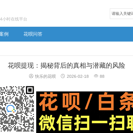
24小时在线平台
案例
花呗问答
花呗提现：揭秘背后的真相与潜藏的风险



快乐的花呗
2026-02-18
88