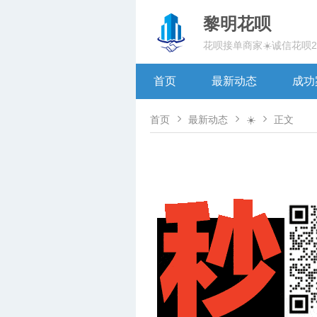
黎明花呗
花呗接单商家☀️诚信花呗
首页
最新动态
成功



首页
最新动态
☀️
正文