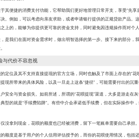
于其便捷的消费支付功能，它帮助我们更好地管理日常开支，享受“先享
解决。例如，可以考虑向亲友求助，或者申请银行提供的正规贷款产品。
础之上的，能够为你提供更可靠的资金支持，同时避免因违规操作而对个
险，是我们在面对资金需求时，做出明智选择的第一步。接下来的部分，
险。
风险与代价不容忽视
的定位及其不支持直接提现的官方立场，同时也触及了市面上存在的“花呗
提现所带来的具体风险，以及一旦走上这条“捷径”，可能需要付出的沉重
户安全与资金损失。如前所述，所谓的“花呗提现”渠道，大多是游走在
典型的就是“手续费陷阱”。有些中介会承诺低手续费，但在实际操作中
不仅没拿到现金，花呗的额度也已经被消费，留下一笔账单需要自己承担
呗的额度是基于用户的个人信用评估授予的，而你的花呗使用情况，包括