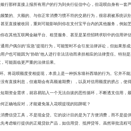
统银行那样直接上报所有用户的行为到央行征信中心，但花呗自身有一套
如频繁的、大额的、与你正常消费习惯不符的交易行为，很容易被系统识
，甚至直接被收回，重则可能影响到你在支付宝平台内的其他服务，例如
响你在其他互联网金融平台、租赁服务、甚至是某些招聘求职中的信用评
通用户偶尔的“应急”提现行为，可能暂时不会引发法律诉讼，但如果形
用户也可能因为“协助”他人进行非法活动而承担相应的法律责任。特别
究，可能面临更严重的法律后果。
循环。将花呗额度变相提现，本质上是一种拆东墙补西墙的行为。它并不
身没有直接利息，但逾期会有高额逾期费），以及对信用额度的挤占，使
决短期资金需求，就容易陷入一个无法自拔的恶性循环，不断透支信用，
如何正确地应对，才能避免落入花呗提现的陷阱呢？
是消费信贷工具，不是现金贷。它的设计目的是为了方便消费，而不是提
优先考虑银行提供的正规贷款产品，如信用贷、抵押贷等。虽然审批流程