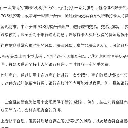
存在一些所谓的“养卡”机构或中介，他们提供一系列服务，包括但不限于
POS机资源，或者与一些商户合作，通过虚构交易的方式帮助持卡人将
套现需求。中介安排POS机或合作商户，进行虚构交易。交易完成后，
用通常较高，甚至会高于银行逾期罚息，导致持卡人实际获得的资金远低
，存在信息泄露和被滥用的风险。法律风险：参与非法套现活动，可能触
商户，特别是线上的小型店铺，可能与持卡人相互勾结，通过虚构的消费交
处理，将款项退还至持卡人的银行账户，同时收取一定的手续费。
作的商户。通过信用卡在该商户处进行一次“消费”。商户随后以“退货”
：这种方式的隐蔽性较强，银行在短时间内可能难以察觉。但一旦被银行监
。
一些金融创新也为信用卡套现提供了新的“缝隙”。例如，某些消费金融
其赎回等方式，变相实现资金的腾挪。
上看起来合规，但其背后是否存在“以贷养贷”的风险，以及是否符合监