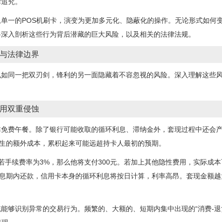
律追究。
单一的POS机刷卡，演变为更加多元化、隐蔽化的操作。无论形式如何
将深入剖析这些行为背后潜藏的巨大风险，以及相关的法律法规。
与法律边界
也如同一把双刃剑，锋利的另一面隐藏着不容忽视的风险。深入理解这些
用双重侵蚀
非免费午餐。除了银行可能收取的循环利息、滞纳金外，套现过程中还会
产生的额外成本，累积起来可能远超持卡人最初的预期。
若手续费率为3%，那么他将支付300元。若加上其他隐性费用，实际成本
免息期内还款，信用卡本身的循环利息将按日计算，利率高昂。套现金额
能够识别异常的交易行为。频繁的、大额的、短期内集中出现的“消费-退