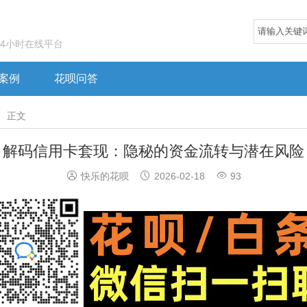
24小时在线平台
案例
花呗问答

正文
解码信用卡套现：隐秘的资金流转与潜在风险



快乐的花呗
2026-02-18
93