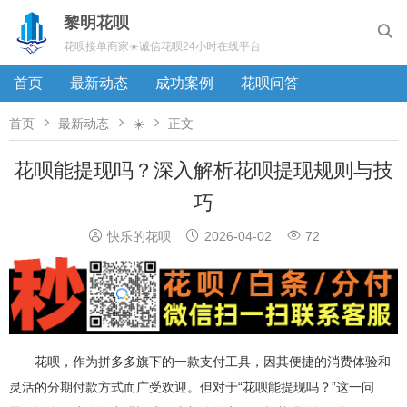
黎明花呗

花呗接单商家☀️诚信花呗24小时在线平台
首页
最新动态
成功案例
花呗问答



首页
最新动态
☀️
正文
花呗能提现吗？深入解析花呗提现规则与技
巧



快乐的花呗
2026-04-02
72
花呗，作为拼多多旗下的一款支付工具，因其便捷的消费体验和
灵活的分期付款方式而广受欢迎。但对于“花呗能提现吗？”这一问