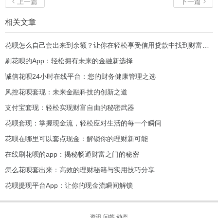
上一篇
下一篇


相关文章
花呗怎么自己套出来到余额？让你在轻松享受信用贷款中找到财富新机会！
刷花呗的App：轻松拥有未来的金融新选择
诚信花呗24小时在线平台：您的财务健康管理之选
风控花呗套现：未来金融科技的创新之道
支付宝套现：轻松实现财富自由的秘密武器
花呗套现：掌握现金流，轻松应对生活的每一个瞬间
花呗在哪里可以套点现金：解锁你的理财新可能
在线刷花呗的app：揭秘畅通财富之门的秘密
怎么花呗套出来：高效的理财秘籍与实用技巧分享
花呗提现平台App：让你的现金流瞬间解锁
资讯
问答
动态