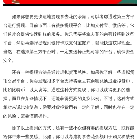
如果你想要更快速地提现拿去花的余额，可以考虑通过第三方平
台进行提现。目前市面上有很多提现平台，比如支付宝、微信等，它
们通常会提供快速到账的服务。你只需要将拿去花的余额转移到这些
平台，然后再选择提现到银行卡或支付宝账户，就能快速获得现金。
当然，在选择第三方平台时，一定要选择正规可靠的平台，确保资金
安全。
还有一种提现方法是通过虚拟货币兑换。如果你了解一些虚拟货
币交易平台，你会发现很多平台支持将拿去花余额兑换成虚拟货币，
比如比特币、以太坊等。通过这种方式提现，你可以获得更多的选
择，而且在某些情况下，还能获得更高的兑换比例。不过，这种方式
相对来说比较复杂，需要对虚拟货币有一定的了解，同时也存在一定
的风险，需要谨慎操作。
除了以上提到的方式，还有一些小众但有趣的提现方法，或许能
给你带来一些灵感。比如，你可以考虑将拿去花余额用于购买稀缺资