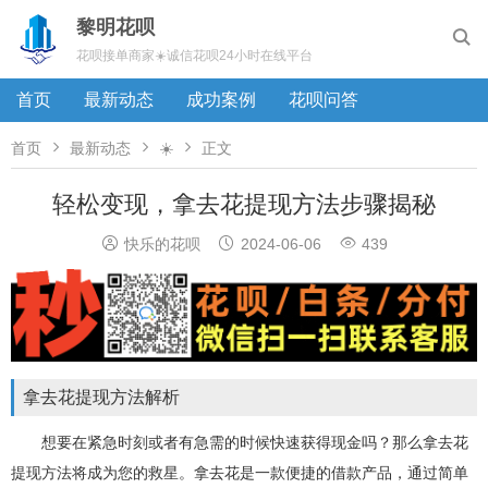
黎明花呗

花呗接单商家☀️诚信花呗24小时在线平台
首页
最新动态
成功案例
花呗问答



首页
最新动态
☀️
正文
轻松变现，拿去花提现方法步骤揭秘



快乐的花呗
2024-06-06
439
拿去花提现方法解析
想要在紧急时刻或者有急需的时候快速获得现金吗？那么拿去花
提现方法将成为您的救星。拿去花是一款便捷的借款产品，通过简单