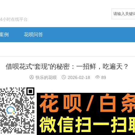
24小时在线平台
案例
花呗问答
借呗花式“套现”的秘密：一招鲜，吃遍天？



快乐的花呗
2026-02-18
89