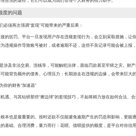
合理合法的途径，它们可以成为我们管理个人财务的得力助手。
额度的问题
我们必须再次强调“套现”可能带来的严重后果：
接的惩罚。平台一旦发现用户存在违规套现行为，会立刻采取措施，让你
因为违规操作导致账号被封，或者逾期不还，这些不良记录可能会被上报
别是涉及非法交易、洗钱等，可能触犯法律，面临罚款甚至牢狱之灾。财产
还可能背负额外的债务。心理压力：长期游走在违规的边缘，会带来巨大
为你的财务“加速器”
机遇。与其钻研那些“擦边球”的套现技巧，不如将精力放在如何合法、
最根本也是最重要的。按时还款不仅能避免逾期产生的罚息和影响，更能
款的基础。合理消费，量力而行：花呗、借呗提供的额度，是平台对你信