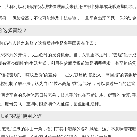
服务，声称可以利用你的花呗或借呗额度来偿还信用卡账单或花呗逾期款项
腾挪”，风险极高，不仅可能涉及非法集资，一旦平台出现问题，你的资金
会选择冒险？
为何仍有人趋之若鹜？这背后往往是多重因素在作祟：
想不到的开销，或是临时的投资机会。当手头现金不足时，“套现”似乎
朝有酒今朝醉”的生活方式，利用信贷额度提前满足消费需求，甚至将信贷
“轻松套现”、“赚取差价”的宣传，一些人容易被“低投入、高回报”的表
控机制了解不深，认为自己“技术高超”或“运气好”，可以躲过平台的监管
呗等平台的风控体系日益完善，技术手段也在不断进步。所谓的“套现”手
低、账号受限，重则可能影响个人征信，甚至触犯法律。
呗的“智慧”使用之道
“套现”江湖的冰山一角，看到了其中潜藏的各种风险。这并不意味着花