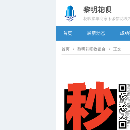
黎明花呗
花呗接单商家☀️诚信花呗
首页
最新动态
成功


首页
黎明花呗收银台
正文