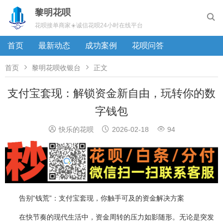
黎明花呗

花呗接单商家☀️诚信花呗24小时在线平台
首页
最新动态
成功案例
花呗问答


首页
黎明花呗收银台
正文
支付宝套现：解锁资金新自由，玩转你的数
字钱包



快乐的花呗
2026-02-18
94
告别“钱荒”：支付宝套现，你触手可及的资金解决方案
在快节奏的现代生活中，资金周转的压力如影随形。无论是突发