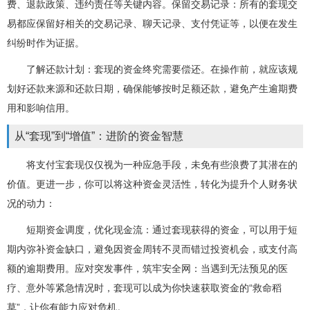
费、退款政策、违约责任等关键内容。保留交易记录：所有的套现交
易都应保留好相关的交易记录、聊天记录、支付凭证等，以便在发生
纠纷时作为证据。
了解还款计划：套现的资金终究需要偿还。在操作前，就应该规
划好还款来源和还款日期，确保能够按时足额还款，避免产生逾期费
用和影响信用。
从“套现”到“增值”：进阶的资金智慧
将支付宝套现仅仅视为一种应急手段，未免有些浪费了其潜在的
价值。更进一步，你可以将这种资金灵活性，转化为提升个人财务状
况的动力：
短期资金调度，优化现金流：通过套现获得的资金，可以用于短
期内弥补资金缺口，避免因资金周转不灵而错过投资机会，或支付高
额的逾期费用。应对突发事件，筑牢安全网：当遇到无法预见的医
疗、意外等紧急情况时，套现可以成为你快速获取资金的“救命稻
草”，让你有能力应对危机。