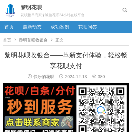
黎明花呗

花呗接单商家☀️诚信花呗24小时在线平台
首页
最新动态
成功案例
花呗问答


首页
黎明花呗收银台
正文
黎明花呗收银台——革新支付体验，轻松畅
享花呗支付



快乐的花呗
2024-12-13
380