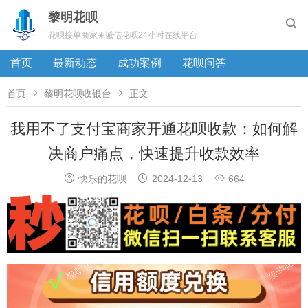
黎明花呗

花呗接单商家☀️诚信花呗24小时在线平台
首页
最新动态
成功案例
花呗问答


首页
黎明花呗收银台
正文
我用不了支付宝商家开通花呗收款：如何解
决商户痛点，快速提升收款效率



快乐的花呗
2024-12-13
664